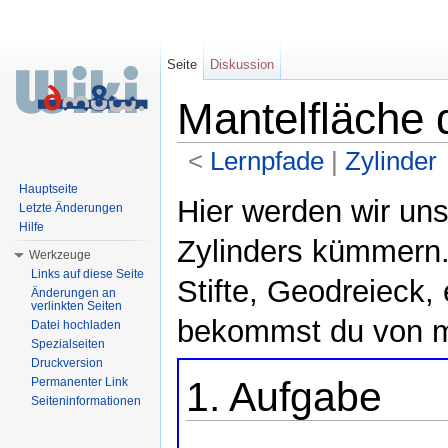
Seite
Diskussion
Mantelfläche 
<
Lernpfade
‎ |
Zylinder
Wechseln zu:
Navigation
,
Suche
Hauptseite
Hier werden wir un
Letzte Änderungen
Hilfe
Zylinders kümmern. 
Werkzeuge
Links auf diese Seite
Stifte, Geodreieck, 
Änderungen an
verlinkten Seiten
bekommst du von mi
Datei hochladen
Spezialseiten
Druckversion
1. Aufgabe
Permanenter Link
Seiteninformationen